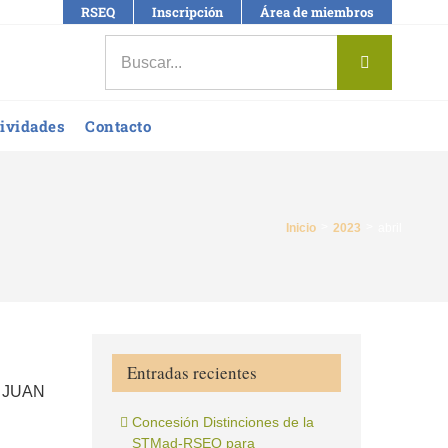
RSEQ
Inscripción
Área de miembros
Buscar:
ividades
Contacto
Inicio
2023
abril
Entradas recientes
Y JUAN
Concesión Distinciones de la
STMad-RSEQ para