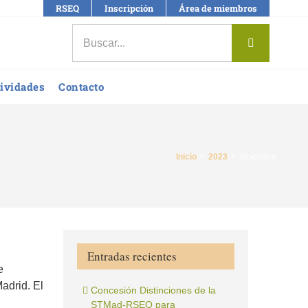
RSEQ
Inscripción
Área de miembros
Buscar:
ividades
Contacto
Inicio
2023
diciembre
Entradas recientes
e
adrid. El
Concesión Distinciones de la
STMad-RSEQ para