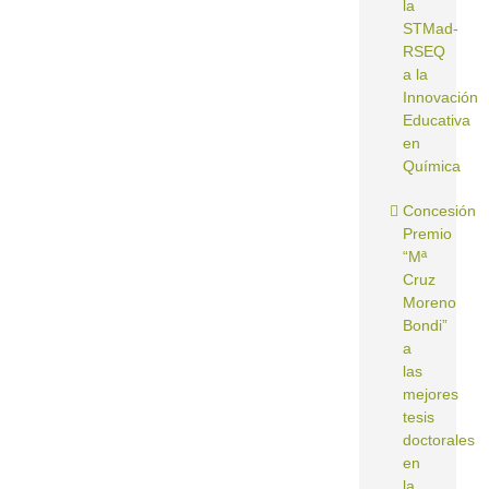
la
STMad-
RSEQ
a la
Innovación
Educativa
en
Química
Concesión
Premio
“Mª
Cruz
Moreno
Bondi”
a
las
mejores
tesis
doctorales
en
la