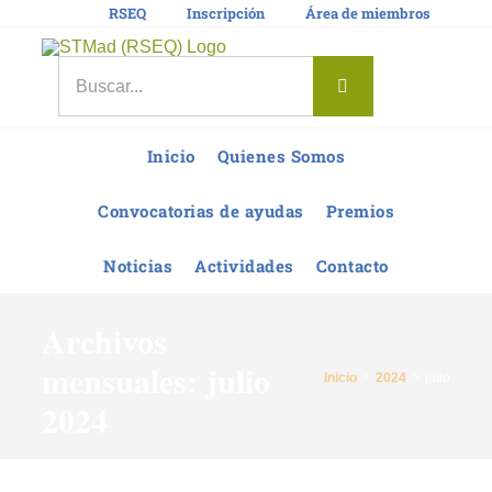
Saltar
RSEQ
Inscripción
Área de miembros
al
contenido
Buscar:
Inicio
Quienes Somos
Convocatorias de ayudas
Premios
Noticias
Actividades
Contacto
Archivos
mensuales:
julio
Inicio
2024
julio
2024