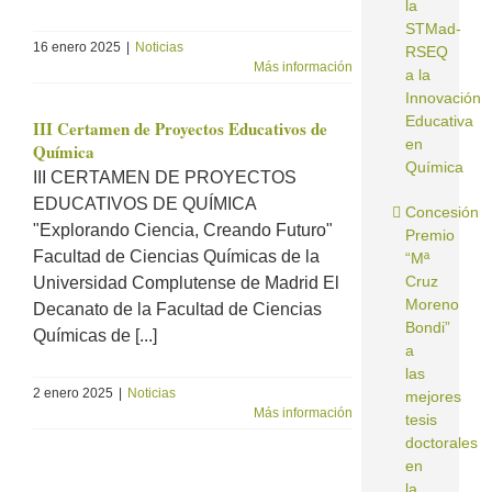
la
STMad-
16 enero 2025
|
Noticias
RSEQ
Más información
a la
Innovación
Educativa
III Certamen de Proyectos Educativos de
en
Química
Química
III CERTAMEN DE PROYECTOS
EDUCATIVOS DE QUÍMICA
Concesión
"Explorando Ciencia, Creando Futuro"
Premio
Facultad de Ciencias Químicas de la
“Mª
Cruz
Universidad Complutense de Madrid El
Moreno
Decanato de la Facultad de Ciencias
Bondi”
Químicas de [...]
a
las
2 enero 2025
|
Noticias
mejores
Más información
tesis
doctorales
en
la