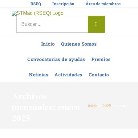
Saltar
RSEQ
Inscripción
Área de miembros
al
contenido
Buscar:
Inicio
Quienes Somos
Convocatorias de ayudas
Premios
Noticias
Actividades
Contacto
Archivos
mensuales:
enero
Inicio
2025
enero
2025