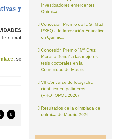
tivas y
Investigadores emergentes
Química
Concesión Premio de la STMad-
VIDADES
RSEQ a la Innovación Educativa
en Química
erritorial
Concesión Premio “Mª Cruz
Moreno Bondi” a las mejores
enlace
,
se
tesis doctorales en la
Comunidad de Madrid
VII Concurso de fotografía
científica en polímeros
(PHOTOPOL 2026)
Resultados de la olimpiada de
química de Madrid 2026
ook
X
Correo
electrónico