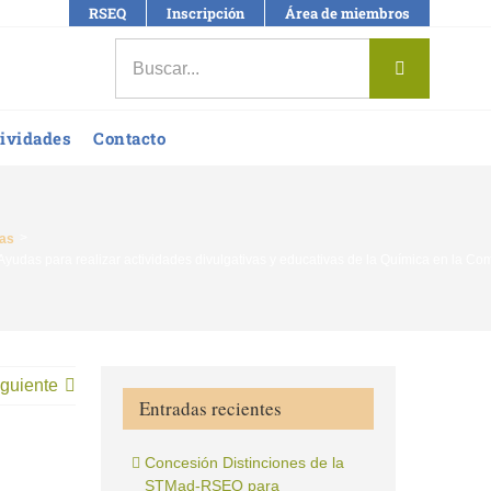
RSEQ
Inscripción
Área de miembros
Buscar:
ividades
Contacto
ias
yudas para realizar actividades divulgativas y educativas de la Química en la C
guiente
Entradas recientes
Concesión Distinciones de la
STMad-RSEQ para