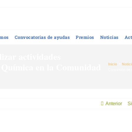
omos
Convocatorias de ayudas
Premios
Noticias
Act
izar actividades
la Química en la Comunidad
Inicio
Notic
Concesión de A
Anterior
Si