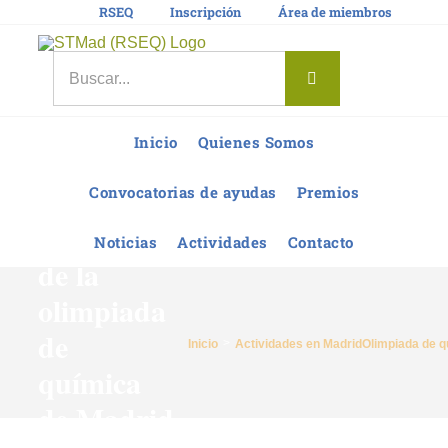
Saltar
RSEQ
Inscripción
Área de miembros
al
contenido
Buscar:
Inicio
Quienes Somos
Convocatorias de ayudas
Premios
Resultados
Noticias
Actividades
Contacto
de la
olimpiada
de
Inicio
Actividades en Madrid
Olimpiada de q
química
de Madrid