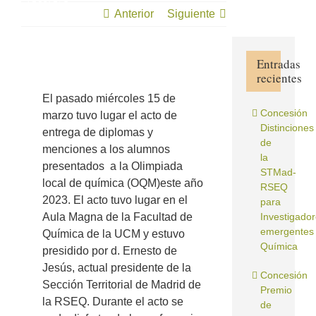
2023
Anterior
Siguiente
Entradas
recientes
Ver
imagen
El pasado miércoles 15 de
más
Concesión
marzo tuvo lugar el acto de
grande
Distinciones
entrega de diplomas y
de
menciones a los alumnos
la
presentados a la Olimpiada
STMad-
local de química (OQM)este año
RSEQ
2023. El acto tuvo lugar en el
para
Aula Magna de la Facultad de
Investigado
emergentes
Química de la UCM y estuvo
Química
presidido por d. Ernesto de
Jesús, actual presidente de la
Concesión
Sección Territorial de Madrid de
Premio
la RSEQ. Durante el acto se
de