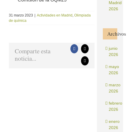
Madrid
2026
31 marzo 2023
|
Actividades en Madrid
,
Olimpiada
de química
Archivos
junio
Comparte esta
Facebook
X
2026
noticia...
Correo
electrónico
mayo
2026
marzo
2026
febrero
2026
enero
2026