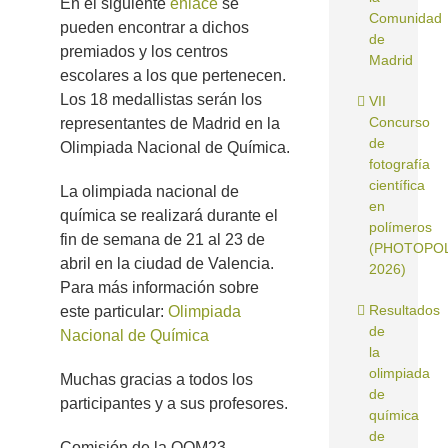
En el siguiente
enlace
se
Comunidad
pueden encontrar a dichos
de
premiados y los centros
Madrid
escolares a los que pertenecen.
Los 18 medallistas serán los
VII
Concurso
representantes de Madrid en la
de
Olimpiada Nacional de Química.
fotografía
científica
La olimpiada nacional de
en
química se realizará durante el
polímeros
fin de semana de 21 al 23 de
(PHOTOPO
abril en la ciudad de Valencia.
2026)
Para más información sobre
Resultados
este particular:
Olimpiada
de
Nacional de Química
la
olimpiada
Muchas gracias a todos los
de
participantes y a sus profesores.
química
de
Comisión de la OQM23