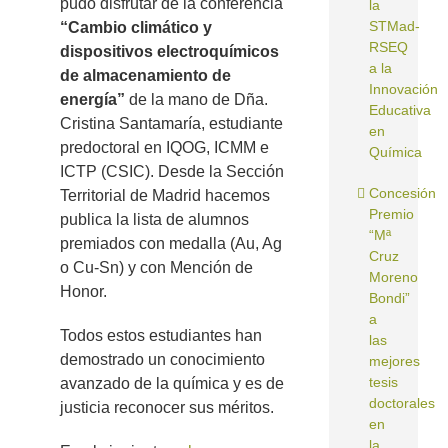
pudo disfrutar de la conferencia
la
STMad-
“Cambio climático y
RSEQ
dispositivos electroquímicos
a la
de almacenamiento de
Innovación
energía”
de la mano de Dña.
Educativa
Cristina Santamaría, estudiante
en
predoctoral en IQOG, ICMM e
Química
ICTP (CSIC). Desde la Sección
Concesión
Territorial de Madrid hacemos
Premio
publica la lista de alumnos
“Mª
premiados con medalla (Au, Ag
Cruz
o Cu-Sn) y con Mención de
Moreno
Honor.
Bondi”
a
Todos estos estudiantes han
las
demostrado un conocimiento
mejores
tesis
avanzado de la química y es de
doctorales
justicia reconocer sus méritos.
en
la