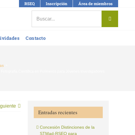
RSEQ
Inscripción
Área de miembros
Buscar:
ividades
Contacto
ias
Fotografía Científica en Polímeros para Jóvenes Investigadores
guiente
Entradas recientes
Concesión Distinciones de la
STMad-RSEQ para