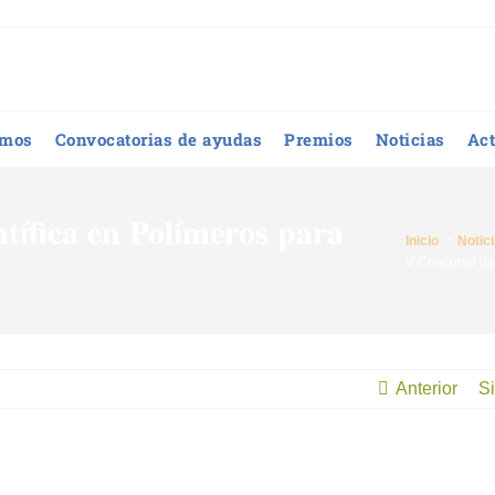
omos
Convocatorias de ayudas
Premios
Noticias
Act
tífica en Polímeros para
Inicio
Notic
V Concurso de 
Anterior
Si